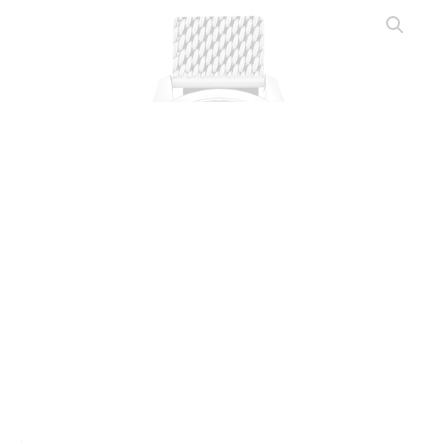
850
,
00
€