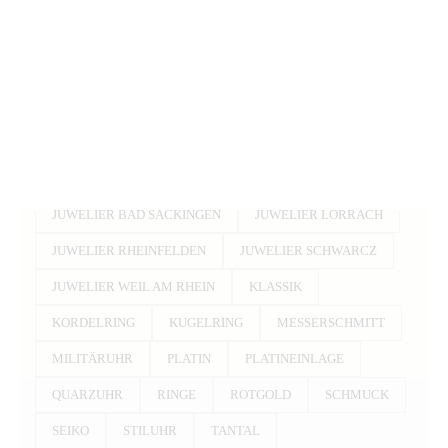
CLAUDE PASCAL
DAMENUHR
DIAMANTEN
DIE ROTE 7
DRAGONSKIN
EHERINGE
FLIEGERUHR
GELBGOLD
GOLD
GOLDEINLAGE
HEIRAT
HERRENUHR
HOLZUHR
JUWELIER
JUWELIER BAD SÄCKINGEN
JUWELIER LÖRRACH
JUWELIER RHEINFELDEN
JUWELIER SCHWARCZ
JUWELIER WEIL AM RHEIN
KLASSIK
KORDELRING
KUGELRING
MESSERSCHMITT
MILITÄRUHR
PLATIN
PLATINEINLAGE
QUARZUHR
RINGE
ROTGOLD
SCHMUCK
SEIKO
STILUHR
TANTAL