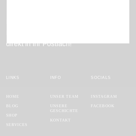
Erhalten Sie Angebote,
Neuigkeiten und Event-Infos
direkt in Ihr Postfach!
LINKS
INFO
SOCIALS
HOME
UNSER TEAM
INSTAGRAM
BLOG
UNSERE
FACEBOOK
GESCHICHTE
SHOP
KONTAKT
SERVICES