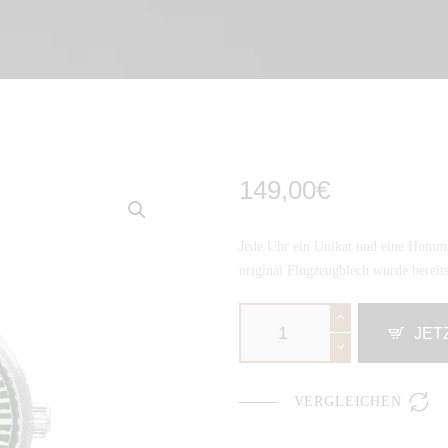
149
,
00
€
Jede Uhr ein Unikat und eine Homm
original Flugzeugblech wurde berei
JET

VERGLEICHEN