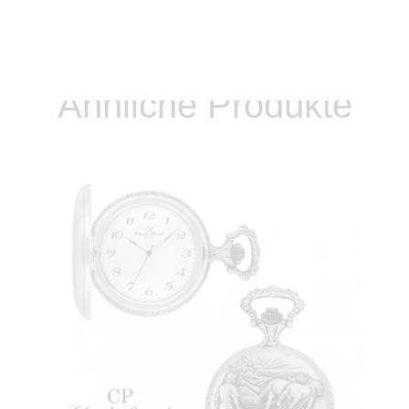
Produkte erkunden
Ähnliche Produkte
TASCHENUHR 31018 AMSA – MOTIV „DER
PFLÜGENDE BAUER“
189
,
00
€