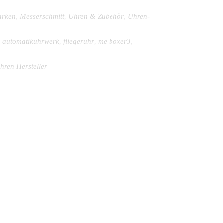
rken
Messerschmitt
Uhren & Zubehör
Uhren-
,
,
,
automatikuhrwerk
fliegeruhr
me boxer3
,
,
,
,
hren Hersteller