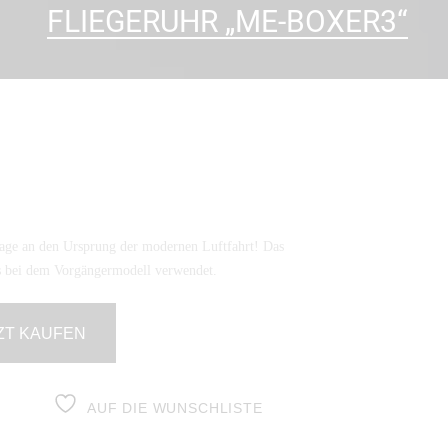
FLIEGERUHR „ME-BOXER3“
age an den Ursprung der modernen Luftfahrt! Das
ts bei dem Vorgängermodell verwendet.
ZT KAUFEN
AUF DIE WUNSCHLISTE