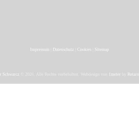
Impressum
|
Datenschutz
|
Cookies
|
Sitemap
er Schwarcz
© 2026. Alle Rechte vorbehalten. Webdesign von
1meter
by
Retar