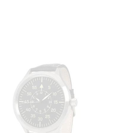
FLIEGERUHR „ME‑65C TRIPLE XL“
595
,
00
€