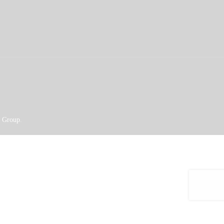
o Group
.