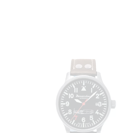
FLIEGERUHR „DIE ROTE 7“ AUTOMATIK
475
,
00
€