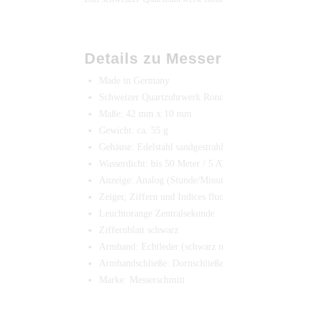
Details zu Messerschmitt Fl
Made in Germany
Schweizer Quartzuhrwerk Ronda 515
Maße: 42 mm x 10 mm
Gewicht: ca. 55 g
Gehäuse: Edelstahl sandgestrahlt und brüniert mit Min
Wasserdicht: bis 50 Meter / 5 ATM
Anzeige: Analog (Stunde/Minute/Sekunde/Datum)
Zeiger, Ziffern und Indices fluoreszierend
Leuchtorange Zentralsekunde
Ziffernblatt schwarz
Armband: Echtleder (schwarz mit weißer Abnaht)
Zurz
Armbandschließe: Dornschließe
Marke: Messerschmitt