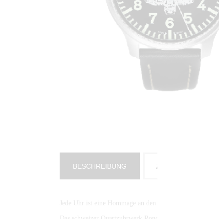
BESCHREIBUNG
ZUSÄTZLICHE IN
Jede Uhr ist eine Hommage an den legendären Boxermotor
Das schweizer Quartzuhrwerk Ronda 515 sorgt für den g