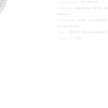
ME-Boxer3
Artikelnummer:
Alle Artikel
Aristo
Ma
Kategorien:
,
,
Marken
aristo
armbanduhr
Schlagwörter:
,
messerschmitt
ARISTO
Messerschmitt
U
Marke:
,
,
4301
Product ID:
FORMATION
REZENSIONEN (0)
AKTUELL IST UNSER
 welchen Willy Messerschmitt entwickelt hat.
enauen Gang.