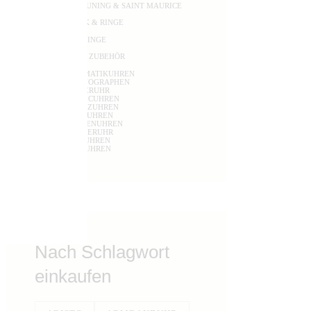
BREUNING & SAINT MAURICE
SCHMUCK & RINGE
TRAURINGE
UHREN & ZUBEHÖR
AUTOMATIKUHREN
CHRONOGRAPHEN
FLIEGERUHR
KINETICUHREN
QUARTZUHREN
dukte
SOLARUHREN
TASCHENUHREN
TAUCHERUHR
TISCHUHREN
WANDUHREN
Nach Schlagwort
einkaufen