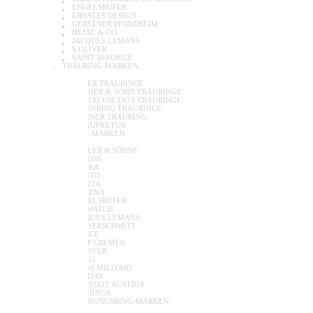
ENGELSRUFER
ERNSTES DESIGN
GERSTNER PFORZHEIM
HESSE & CO.
JACQUES LEMANS
S.OLIVER
SAINT MAURICE
TRAURING-MARKEN
BAYER TRAURINGE
FISCHER & SOHN TRAURINGE
TANTALUM TA73 TRAURINGE
WIESNRING TRAURINGE
WÖRNER TRAURING
MANUFAKTUR
UHREN-MARKEN
ABELER & SÖHNE
T
ACROSS
ADORA
ARISTO
BOCCIA
DUGENA
ENGELSRUFER
ICE WATCH
JACQUES LEMANS
MESSERSCHMITT
POLICE
ROLF CREMER
S.OLIVER
SEIKO
SWISS MILITARY
TEKDAY
WAIDZEIT AUSTRIA
WITHINGS
VERLOBUNGSRING-MARKEN