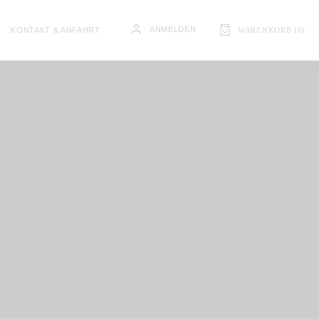
ANMELDEN
KONTAKT & ANFAHRT
WARENKORB (
0
)