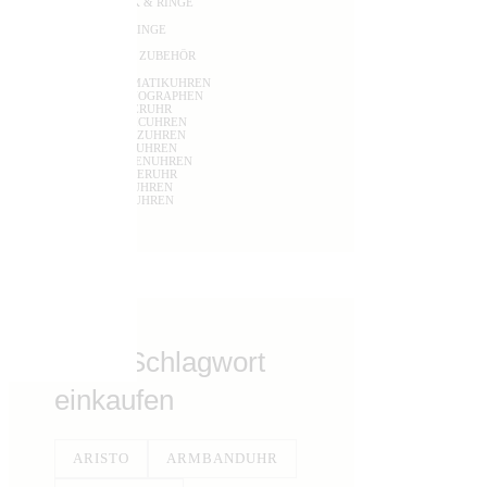
SCHMUCK & RINGE
TRAURINGE
UHREN & ZUBEHÖR
AUTOMATIKUHREN
CHRONOGRAPHEN
FLIEGERUHR
KINETICUHREN
QUARTZUHREN
SOLARUHREN
TASCHENUHREN
TAUCHERUHR
dukte
TISCHUHREN
WANDUHREN
Nach Schlagwort
einkaufen
ARISTO
ARMBANDUHR