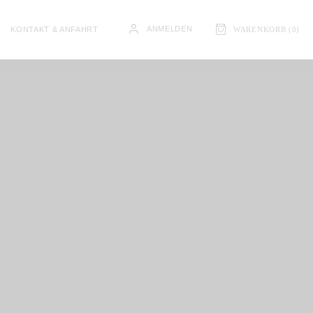
ANMELDEN
KONTAKT & ANFAHRT
WARENKORB (
0
)