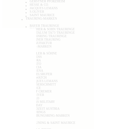
GERSTNER PFORZHEIM
HESSE & CO.
JACQUES LEMANS
S.OLIVER
SAINT MAURICE
TRAURING-MARKEN
BAYER TRAURINGE
FISCHER & SOHN TRAURINGE
TANTALUM TA73 TRAURINGE
WIESNRING TRAURINGE
WÖRNER TRAURING
MANUFAKTUR
UHREN-MARKEN
ABELER & SÖHNE
ACROSS
ADORA
T
ARISTO
BOCCIA
DUGENA
ENGELSRUFER
ICE WATCH
JACQUES LEMANS
MESSERSCHMITT
POLICE
ROLF CREMER
S.OLIVER
SEIKO
SWISS MILITARY
TEKDAY
WAIDZEIT AUSTRIA
WITHINGS
VERLOBUNGSRING-MARKEN
BREUNING & SAINT MAURICE