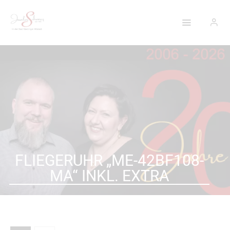
HOME
EVENTS
ÜBER UNS
SHOP
UNSERE
FLIEGERUHR „ME-42BF108-
LEISTUNGEN
MA“ INKL. EXTRA
KONTAKT &
ANFAHRT