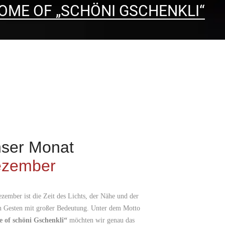
OME OF „SCHÖNI GSCHENKLI“
ser Monat
zember
zember ist die Zeit des Lichts, der Nähe und der
n Gesten mit großer Bedeutung. Unter dem Motto
 of schöni Gschenkli“
möchten wir genau das