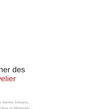
ner des
elier
n Juwelier Schwarcz,
Uhren im Mittelpunkt –