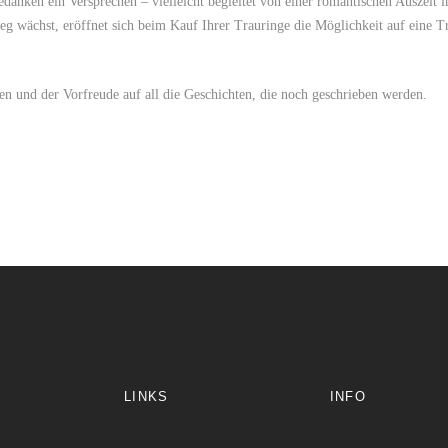
anken ein Versprechen – vielleicht begleitet von einer romantischen Auszeit i
wächst, eröffnet sich beim Kauf Ihrer Trauringe die Möglichkeit auf eine T
zen und der Vorfreude auf all die Geschichten, die noch geschrieben werden.
LINKS
INFO