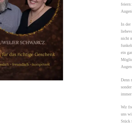
feiern
Augenb
In der
liebev
nicht 
funkel
ein ga
Möglic
Augen 
Denn m
sonder
immer 
Wir fr
uns wi
Stück 