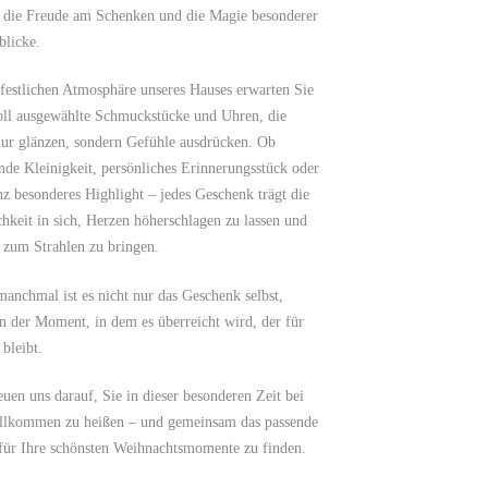
: die Freude am Schenken und die Magie besonderer
licke.
 festlichen Atmosphäre unseres Hauses erwarten Sie
oll ausgewählte Schmuckstücke und Uhren, die
nur glänzen, sondern Gefühle ausdrücken. Ob
nde Kleinigkeit, persönliches Erinnerungsstück oder
nz besonderes Highlight – jedes Geschenk trägt die
hkeit in sich, Herzen höherschlagen zu lassen und
zum Strahlen zu bringen.
anchmal ist es nicht nur das Geschenk selbst,
n der Moment, in dem es überreicht wird, der für
bleibt.
euen uns darauf, Sie in dieser besonderen Zeit bei
llkommen zu heißen – und gemeinsam das passende
für Ihre schönsten Weihnachtsmomente zu finden.